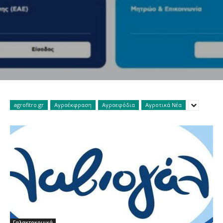
agrofitro.gr
Αγροέκφραση
Αγροεφόδια
Αγροτικά Νέα
Γαλακτοκομικά