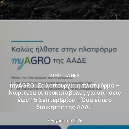
ΑΓΡΟΤΙΚΆ ΝΈΑ
myAGRO: Σε λειτουργία η πλατφόρμα –
Νωρίτερα οι προκαταβολές για αιτήσεις
έως 15 Σεπτεμβρίου – Όσα είπε ο
διοικητής της ΑΑΔΕ
7 Αυγούστου 2026