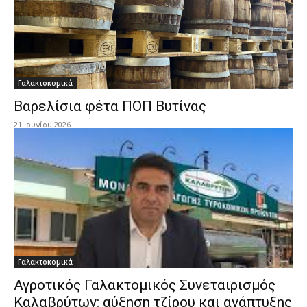
Γαλακτοκομικά
Βαρελίσια φέτα ΠΟΠ Βυτίνας
21 Ιουνίου 2026
Γαλακτοκομικά
Αγροτικός Γαλακτομικός Συνεταιρισμός
Καλαβρύτων: αύξηση τζίρου και ανάπτυξης