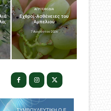
ΑΓΡΟΕΦΌΔΙΑ
λιά
Εχθροί-Ασθένειες του
λα;
Αμπελιού
7 Αυγούστου 2026