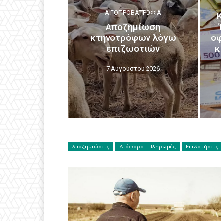
ΑΙΓΟΠΡΟΒΑΤΡΟΦΊΑ
Αποζημίωση
κτηνοτρόφων λόγω
οφ
επιζωοτιών
κ
7 Αυγούστου 2026
Αποζημιώσεις
Διάφορα - Πληρωμές
Επιδοτήσεις