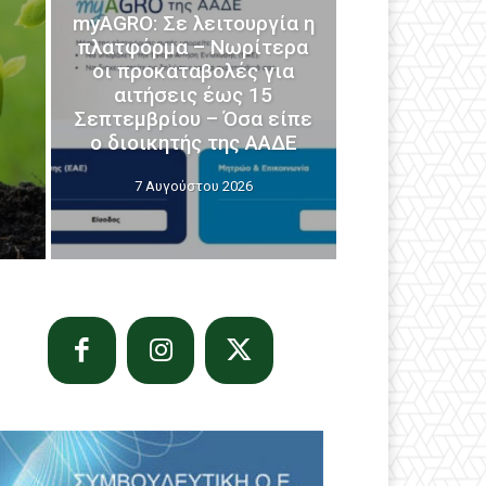
myAGRO: Σε λειτουργία η
πλατφόρμα – Νωρίτερα
οι προκαταβολές για
αιτήσεις έως 15
Σεπτεμβρίου – Όσα είπε
ο διοικητής της ΑΑΔΕ
7 Αυγούστου 2026