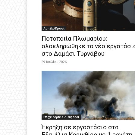
Αμπέλι/Κρασί
Ποτοποιία Πλωμαρίου:
ολοκληρώθηκε το νέο εργστάσι
στο Δαμάσι Τυρνάβου
29 Ιουλίου 2026
Επιχειρήσεις Διάφορα
Έκρηξη σε εργοστάσιο στα
Εξαμίλια Κορινθίας με 1 εργάτη