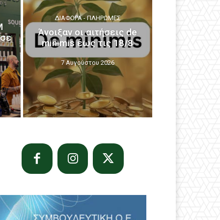
ΔΙΆΦΟΡΑ - ΠΛΗΡΩΜΈΣ
M
Άνοιξαν οι αιτήσεις de
 σε
minimis έως τις 18/8
7 Αυγούστου 2026