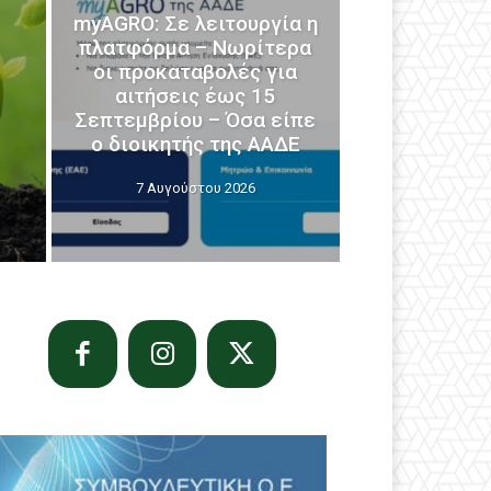
myAGRO: Σε λειτουργία η
πλατφόρμα – Νωρίτερα
οι προκαταβολές για
αιτήσεις έως 15
Σεπτεμβρίου – Όσα είπε
ο διοικητής της ΑΑΔΕ
7 Αυγούστου 2026