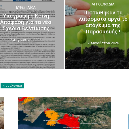
ΑΓΡΟΕΦΌΔΙΑ
ΕΥΡΩΠΑΪΚΆ
Πιστώθηκαν τα
Υπεγράφη η Κοινή
λιπάσματα αργά το
Απόφαση για τα νέα
απόγευμα της
Σχέδια Βελτίωσης
Παρασκευής !
7 Αυγούστου 2026
7 Αυγούστου 2026
Φορολογικά