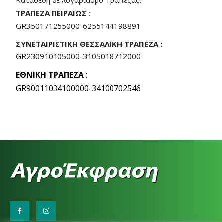
Κατάθεση σε λογαριασμό Τράπεζας:
ΤΡΑΠΕΖΑ ΠΕΙΡΑΙΩΣ :
GR350171255000-6255144198891
ΣΥΝΕΤΑΙΡΙΣΤΙΚΗ ΘΕΣΣΑΛΙΚΗ ΤΡΑΠΕΖΑ
:
GR230910105000-3105018712000
EΘNIKH ΤΡΑΠΕΖΑ
:
GR90011034100000-34100702546