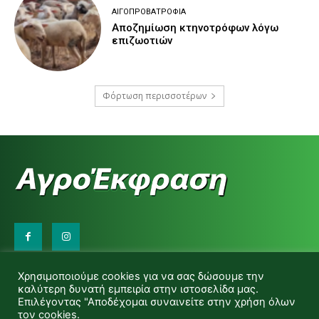
ΑΙΓΟΠΡΟΒΑΤΡΟΦΊΑ
Αποζημίωση κτηνοτρόφων λόγω
επιζωοτιών
Φόρτωση περισσοτέρων
Επικοινωνήστε μαζί μας:
Χρησιμοποιούμε cookies για να σας δώσουμε την
d.makas@yahoo.gr
καλύτερη δυνατή εμπειρία στην ιστοσελίδα μας.
info@agrofitro.gr
Επιλέγοντας "Αποδέχομαι συναινείτε στην χρήση όλων
Μακάς Ντίνος
τον cookies.