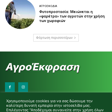
ΑΓΡΟΕΦΌΔΙΑ
Φυτοπροστασία: Μειώνεται η
«φαρέτρα» των αγροτών στην χρήση
των χωραφιών
Φόρτωση περισσοτέρων
Επικοινωνήστε μαζί μας:
Χρησιμοποιούμε cookies για να σας δώσουμε την
d.makas@yahoo.gr
καλύτερη δυνατή εμπειρία στην ιστοσελίδα μας.
info@agrofitro.gr
Επιλέγοντας "Αποδέχομαι συναινείτε στην χρήση όλων
Μακάς Ντίνος