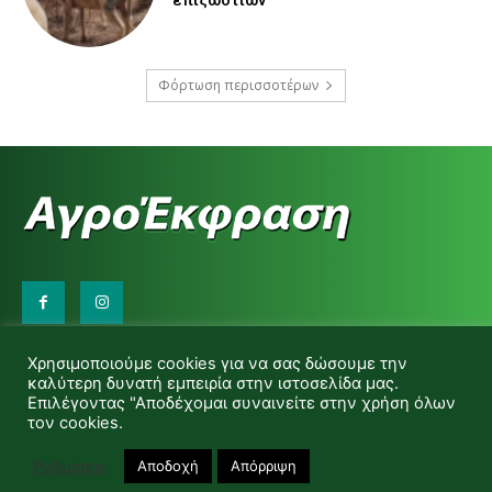
επιζωοτιών
Φόρτωση περισσοτέρων
Επικοινωνήστε μαζί μας:
Χρησιμοποιούμε cookies για να σας δώσουμε την
d.makas@yahoo.gr
καλύτερη δυνατή εμπειρία στην ιστοσελίδα μας.
info@agrofitro.gr
Επιλέγοντας "Αποδέχομαι συναινείτε στην χρήση όλων
Μακάς Ντίνος
τον cookies.
Ρυθμίσεις
Αποδοχή
Απόρριψη