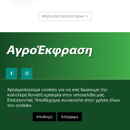
Φόρτωση περισσοτέρων
Επικοινωνήστε μαζί μας:
Χρησιμοποιούμε cookies για να σας δώσουμε την
d.makas@yahoo.gr
καλύτερη δυνατή εμπειρία στην ιστοσελίδα μας.
info@agrofitro.gr
Επιλέγοντας "Αποδέχομαι συναινείτε στην χρήση όλων
Μακάς Ντίνος
τον cookies.
Ρυθμίσεις
Αποδοχή
Απόρριψη
© Copyright -Αγροέκφραση Powered by Red Technology