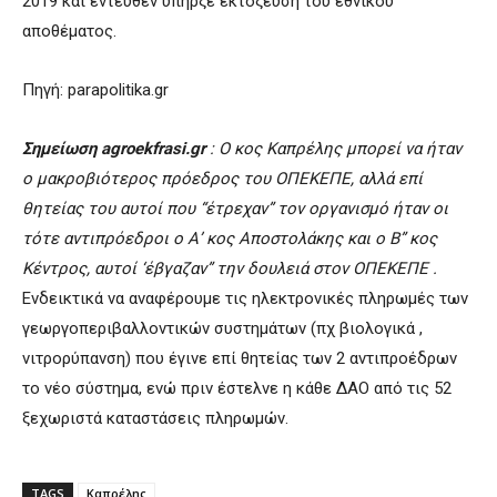
2019 και εντεύθεν υπήρξε εκτόξευση του εθνικού
αποθέματος.
Πηγή: parapolitika.gr
Σημείωση agroekfrasi.gr
: Ο κος Καπρέλης μπορεί να ήταν
ο μακροβιότερος πρόεδρος του ΟΠΕΚΕΠΕ, αλλά επί
θητείας του αυτοί που “έτρεχαν” τον οργανισμό ήταν οι
τότε αντιπρόεδροι ο Α’ κος Αποστολάκης και ο Β” κος
Κέντρος, αυτοί ‘έβγαζαν” την δουλειά στον ΟΠΕΚΕΠΕ .
Ενδεικτικά να αναφέρουμε τις ηλεκτρονικές πληρωμές των
γεωργοπεριβαλλοντικών συστημάτων (πχ βιολογικά ,
νιτρορύπανση) που έγινε επί θητείας των 2 αντιπροέδρων
το νέο σύστημα, ενώ πριν έστελνε η κάθε ΔΑΟ από τις 52
ξεχωριστά καταστάσεις πληρωμών.
TAGS
Καπρέλης