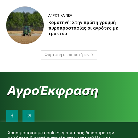
ΑΓΡΟΤΙΚΆ ΝΈΑ
Κομοτηνή: Στην πρώτη γραμμή
πυροπροστασίας οι αγρότες με
τρακτέρ
Φόρτωση περισσοτέρων
Επικοινωνήστε μαζί μας:
Χρησιμοποιούμε cookies για να σας δώσουμε την
d.makas@yahoo.gr