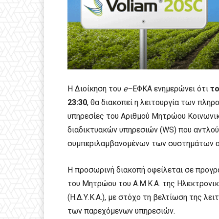
Η Διοίκηση του
e
–
ΕΦΚΑ ενημερώνει ότι
το
23:30
, θα διακοπεί η λειτουργία των πλ
υπηρεσίες του Αριθμού Μητρώου Κοινωνικ
διαδικτυακών υπηρεσιών (WS) που αντλούν
συμπεριλαμβανομένων των συστημάτων ασ
Η προσωρινή διακοπή οφείλεται σε προγ
του Μητρώου του Α.Μ.Κ.Α. της Ηλεκτρονι
(Η.Δ.Υ.Κ.Α.), με στόχο τη βελτίωση της λε
των παρεχόμενων υπηρεσιών.