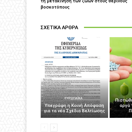
τη μετακίνηση των ζώων στους θερινούς
βοσκοτόπους
ΣΧΕΤΙΚΑ ΑΡΘΡΑ
ΕΥΡΩΠΑΪΚΆ
Πιστώθ
Υπεγράφη η Κοινή Απόφαση
αργά 
για τα νέα Σχέδια Βελτίωσης
Π