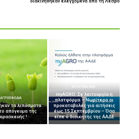
διακινήθηκαν ελεγχόμενα από τη Λέσβο
ΑΓΡΟΤΙΚΆ ΝΈΑ
myAGRO: Σε λειτουργία η
ΑΓΡΟΕΦΌΔΙΑ
πλατφόρμα – Νωρίτερα οι
ηκαν τα λιπάσματα
προκαταβολές για αιτήσεις
το απόγευμα της
έως 15 Σεπτεμβρίου – Όσα
αρασκευής !
είπε ο διοικητής της ΑΑΔΕ