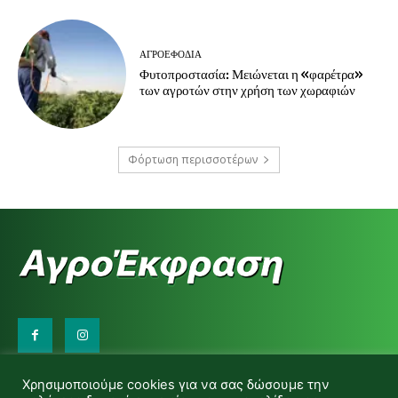
ΑΓΡΟΕΦΌΔΙΑ
Φυτοπροστασία: Μειώνεται η «φαρέτρα»
των αγροτών στην χρήση των χωραφιών
Φόρτωση περισσοτέρων
Επικοινωνήστε μαζί μας:
Χρησιμοποιούμε cookies για να σας δώσουμε την
d.makas@yahoo.gr