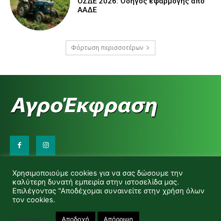
ΟΣΔΕ 2026: Οδηγός εφαρμογής από
ΑΑΔΕ
Φόρτωση περισσοτέρων
Επικοινωνήστε μαζί μας:
Χρησιμοποιούμε cookies για να σας δώσουμε την
d.makas@yahoo.gr
καλύτερη δυνατή εμπειρία στην ιστοσελίδα μας.
info@agrofitro.gr
Επιλέγοντας "Αποδέχομαι συναινείτε στην χρήση όλων
Μακάς Ντίνος
τον cookies.
Ρυθμίσεις
Αποδοχή
Απόρριψη