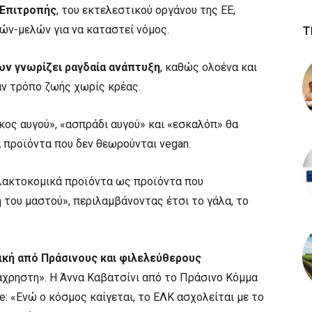
 Επιτροπής
, του εκτελεστικού οργάνου της ΕΕ,
ν-μελών για να καταστεί νόμος.
Τ
ων γνωρίζει ραγδαία ανάπτυξη
, καθώς ολοένα και
ν τρόπο ζωής χωρίς κρέας.
κος αυγού», «ασπράδι αυγού» και «εσκαλόπ» θα
α προϊόντα που δεν θεωρούνται vegan.
αλακτοκομικά προϊόντα ως προϊόντα που
 του μαστού», περιλαμβάνοντας έτσι το γάλα, το
τική από Πράσινους και φιλελεύθερους
«άχρηστη». Η Άννα Καβατσίνι από το Πράσινο Κόμμα
: «Ενώ ο κόσμος καίγεται, το ΕΛΚ ασχολείται με το