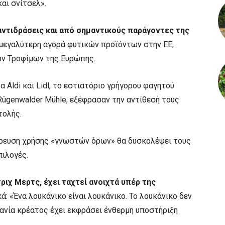
και σνίτσελ».
αντιδράσεις και από σημαντικούς παράγοντες της
η μεγαλύτερη αγορά φυτικών προϊόντων στην ΕΕ,
ών Τροφίμων της Ευρώπης.
Aldi και Lidl, το εστιατόριο γρήγορου φαγητού
Rügenwalder Mühle, εξέφρασαν την αντίθεσή τους
τολής.
όρευση χρήσης «γνωστών όρων» θα δυσκολέψει τους
ιλογές.
ριχ Μερτς, έχει ταχτεί ανοιχτά υπέρ της
: «Ένα λουκάνικο είναι λουκάνικο. Το λουκάνικο δεν
χανία κρέατος έχει εκφράσει ένθερμη υποστήριξη