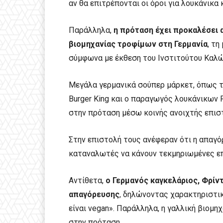
αν θα επιτρέπονται οι όροι για λουκάνικα 
Παράλληλα,
η πρόταση έχει προκαλέσει 
βιομηχανίας τροφίμων στη Γερμανία
, τ
σύμφωνα με έκθεση του Ινστιτούτου Καλ
Μεγάλα γερμανικά σούπερ μάρκετ, όπως τα 
Burger King και ο παραγωγός λουκάνικων 
στην πρόταση μέσω κοινής ανοιχτής επισ
Στην επιστολή τους ανέφεραν ότι η απαγ
καταναλωτές να κάνουν τεκμηριωμένες επ
Αντίθετα,
ο Γερμανός καγκελάριος, Φρίντ
απαγόρευσης
, δηλώνοντας χαρακτηριστικά
είναι vegan». Παράλληλα, η γαλλική βιομη
στην πρόταση.