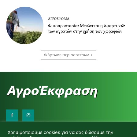
ΑΓΡΟΕΦΌΔΙΑ
Φυτοπροστασία: Μειώνεται η «φαρέτρα»
των αγροτών στην χρήση των χωραφιών
Φόρτωση περισσοτέρων
Επικοινωνήστε μαζί μας:
Χρησιμοποιούμε cookies για να σας δώσουμε την
d.makas@yahoo.gr