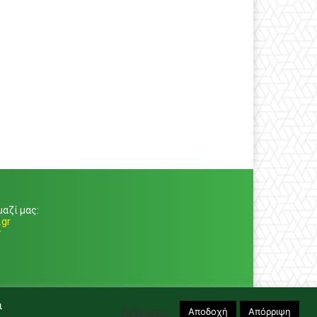
αζί μας:
gr
r
ι
Ρυθμίσεις
Αποδοχή
Απόρριψη