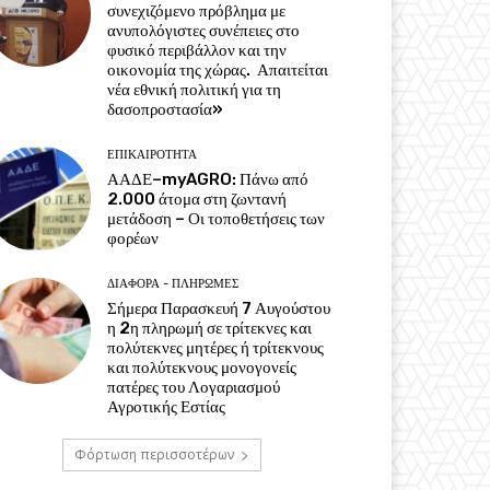
συνεχιζόμενο πρόβλημα με
ανυπολόγιστες συνέπειες στο
φυσικό περιβάλλον και την
οικονομία της χώρας. Απαιτείται
νέα εθνική πολιτική για τη
δασοπροστασία»
ΕΠΙΚΑΙΡΌΤΗΤΑ
ΑΑΔΕ–myAGRO: Πάνω από
2.000 άτομα στη ζωντανή
μετάδοση – Οι τοποθετήσεις των
φορέων
ΔΙΆΦΟΡΑ - ΠΛΗΡΩΜΈΣ
Σήμερα Παρασκευή 7 Αυγούστου
η 2η πληρωμή σε τρίτεκνες και
πολύτεκνες μητέρες ή τρίτεκνους
και πολύτεκνους μονογονείς
πατέρες του Λογαριασμού
Αγροτικής Εστίας
Φόρτωση περισσοτέρων