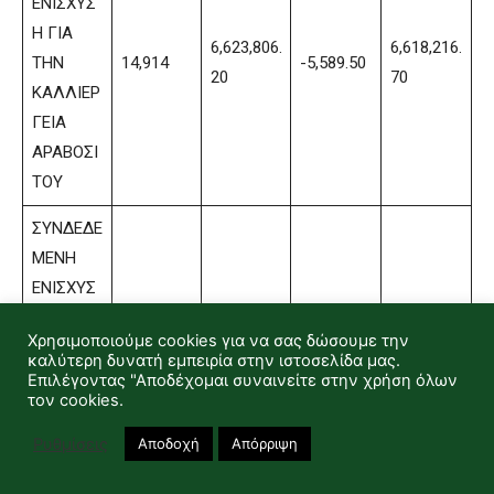
ΕΝΙΣΧΥΣ
Η ΓΙΑ
6,623,806.
6,618,216.
ΤΗΝ
14,914
-5,589.50
20
70
ΚΑΛΛΙΕΡ
ΓΕΙΑ
ΑΡΑΒΟΣΙ
ΤΟΥ
ΣΥΝΔΕΔΕ
ΜΕΝΗ
ΕΝΙΣΧΥΣ
Η ΓΙΑ
Χρησιμοποιούμε cookies για να σας δώσουμε την
ΤΗΝ
καλύτερη δυνατή εμπειρία στην ιστοσελίδα μας.
222,729.8
215,764.1
ΚΑΛΛΙΕΡ
2,719
-6,965.66
Επιλέγοντας "Αποδέχομαι συναινείτε στην χρήση όλων
4
8
τον cookies.
ΓΕΙΑ
ΚΟΡΙΝΘΙ
Ρυθμίσεις
Αποδοχή
Απόρριψη
ΑΚΗΣ