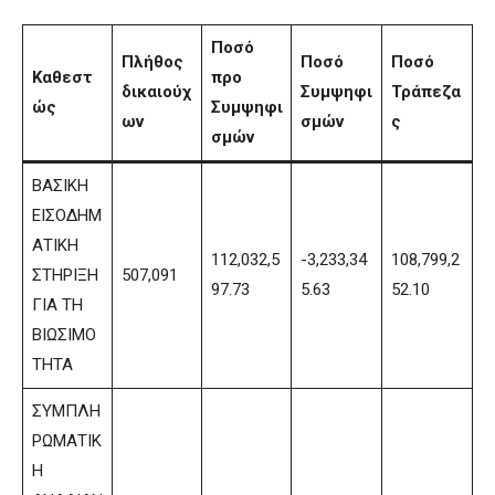
Ποσό
Πλήθος
Ποσό
Ποσό
Καθεστ
προ
δικαιούχ
Συμψηφι
Τράπεζα
ώς
Συμψηφι
ων
σμών
ς
σμών
ΒΑΣΙΚΗ
ΕΙΣΟΔΗΜ
ΑΤΙΚΗ
112,032,5
-3,233,34
108,799,2
ΣΤΗΡΙΞΗ
507,091
97.73
5.63
52.10
ΓΙΑ ΤΗ
ΒΙΩΣΙΜΟ
ΤΗΤΑ
ΣΥΜΠΛΗ
ΡΩΜΑΤΙΚ
Η