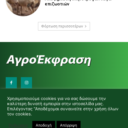
επιζωοτιών
Φόρτωση περισσοτέρων
Επικοινωνήστε μαζί μας:
Χρησιμοποιούμε cookies για να σας δώσουμε την
d.makas@yahoo.gr
καλύτερη δυνατή εμπειρία στην ιστοσελίδα μας.
info@agrofitro.gr
Επιλέγοντας "Αποδέχομαι συναινείτε στην χρήση όλων
Μακάς Ντίνος
τον cookies.
Ρυθμίσεις
Αποδοχή
Απόρριψη