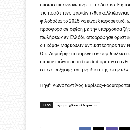
ουσιαστικά έκανε πέρσι… ποδαρικό. Ευρισ
τις ποσότητες ψαριών ιχθυοκαλλιέργειας 
φιλοδοξία το 2025 να είναι διαφορετικό, 
προσφορά σε σχέση με την υπάρχουσα ζήτησ
πωλήσεων εν Ελλάδι, απορρόφησε οριστικά
ο Γκόραν Μαρκούλιν αντικατέστησε τον Ν
Ο κ. Λυμπέρης παραμένει σε συμβουλευτικό
επικεντρώνεται σε branded προϊόντα ιχθυ
στόχο αύξησης του μεριδίου της στην ελλη
Πηγή: Κωνσταντίνος Βορίλας-Foodreporte
TAGS
αγορά ιχθυοκαλλιέργειας