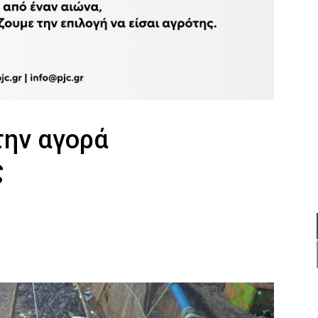
την αγορά
ς