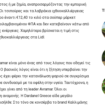
στος ή με ζημία, αναπροσαρμόζοντας την εμπορική
Τ
 Οι τσιπούρες και τα λαβράκια ιχθυοκαλλιέργειας
ο έναντι €12,40 το κιλό στα σούπερ μάρκετ
ριλαμβανομένου ΦΠΑ και δεν κατεβαίνουν κάτω από
 ενέργειες. Χαμηλότερα βρίσκεται η τιμή στις
θυοκαλλιέργειας στα Lidl.
amar είναι μόνο ένας από τους λόγους που οδηγεί τις
Ο βασικός λόγος είναι ότι η ζήτηση υπερβαίνει την
ς έχει φέρει την κατανάλωση ψαριού σε συγκρίσιμα
ε συνδυασμό με τα οφέλη στην υγεία. Ταυτόχρονα, η
ει γίνει από τη leader Avramar. Όλοι οι
αναμονής. Η Dardanel Greece είδε μεγάλο
ισήλθε: Στο τόνο σε κονσέρβα το brand Καλλιμάνης