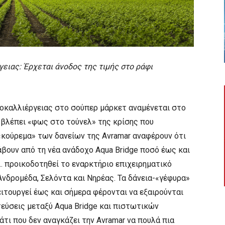
ειας: Έρχεται άνοδος της τιμής στο ράφι
υοκαλλιέργειας στο σούπερ μάρκετ αναμένεται στο
 βλέπει «φως στο τούνελ» της κρίσης που
«κούρεμα» των δανείων της Avramar αναφέρουν ότι
άβουν από τη νέα ανάδοχο Aqua Bridge ποσό έως και
ε… προικοδοτηθεί το εναρκτήριο επιχειρηματικό
νδρομέδα, Σελόντα και Νηρέας. Τα δάνεια-«γέφυρα»
λειτουργεί έως και σήμερα φέρονται να εξαιρούνται
εύσεις μεταξύ Aqua Bridge και πιστωτικών
άτι που δεν αναγκάζει την Avramar να πουλά πια