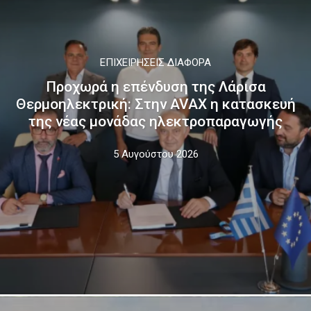
ΕΠΙΧΕΙΡΉΣΕΙΣ ΔΙΆΦΟΡΑ
Προχωρά η επένδυση της Λάρισα
Θερμοηλεκτρική: Στην AVAX η κατασκευή
της νέας μονάδας ηλεκτροπαραγωγής
5 Αυγούστου 2026