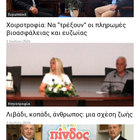
Ευρωπαϊκά
Χοιροτροφία: Να “τρέξουν” οι πληρωμές
βιοασφάλειας και ευζωίας
3 Ιουλίου 2026
Κτηνοτροφία
Λιβάδι, κοπάδι, άνθρωπος: μια σχέση ζωής
1 Ιουλίου 2026