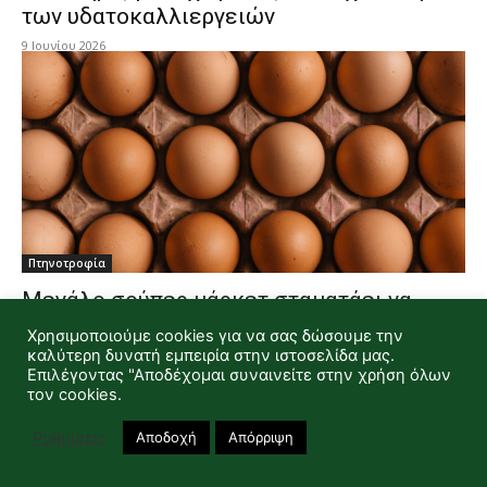
των υδατοκαλλιεργειών
9 Ιουνίου 2026
Πτηνοτροφία
Μεγάλο σούπερ μάρκετ σταματάει να
πουλάει καφέ αυγά
Χρησιμοποιούμε cookies για να σας δώσουμε την
καλύτερη δυνατή εμπειρία στην ιστοσελίδα μας.
8 Ιουνίου 2026
Επιλέγοντας "Αποδέχομαι συναινείτε στην χρήση όλων
τον cookies.
Ρυθμίσεις
Αποδοχή
Απόρριψη