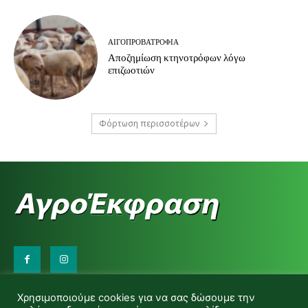
ΑΙΓΟΠΡΟΒΑΤΡΟΦΊΑ
Αποζημίωση κτηνοτρόφων λόγω
επιζωοτιών
Φόρτωση περισσοτέρων
Επικοινωνήστε μαζί μας:
Χρησιμοποιούμε cookies για να σας δώσουμε την
d.makas@yahoo.gr