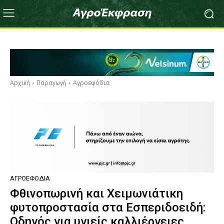
Αρχική
Παραγωγή
Αγροεφόδια
ΑΓΡΟΕΦΌΔΙΑ
Φθινοπωρινή και Χειμωνιάτικη
φυτοπροστασία στα Εσπεριδοειδή:
Οδηγός για υγιείς καλλιέργειες