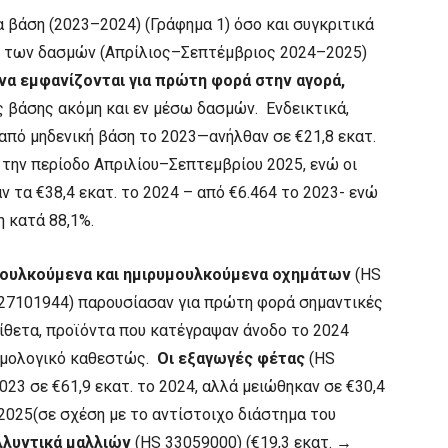
 βάση (2023–2024) (Γράφημα 1) όσο και συγκριτικά
ολή των δασμών (Απρίλιος–Σεπτέμβριος 2024–2025)
να εμφανίζονται για πρώτη φορά στην αγορά,
 βάσης ακόμη και εν μέσω δασμών. Ενδεικτικά,
πό μηδενική βάση το 2023—ανήλθαν σε €21,8 εκατ.
. την περίοδο Απριλίου–Σεπτεμβρίου 2025, ενώ οι
 τα €38,4 εκατ. το 2024 – από €6.464 το 2023- ενώ
 κατά 88,1%.
ουλκούμενα και ημιρυμουλκούμενα οχημάτων
(HS
27101944) παρουσίασαν για πρώτη φορά σημαντικές
θετα, προϊόντα που κατέγραψαν άνοδο το 2024
ασμολογικό καθεστώς.
Οι εξαγωγές φέτας
(HS
023 σε €61,9 εκατ. το 2024, αλλά μειώθηκαν σε €30,4
2025(σε σχέση με το αντίστοιχο διάστημα του
λλυντικά μαλλιών
(HS 33059000) (€19,3 εκατ. →