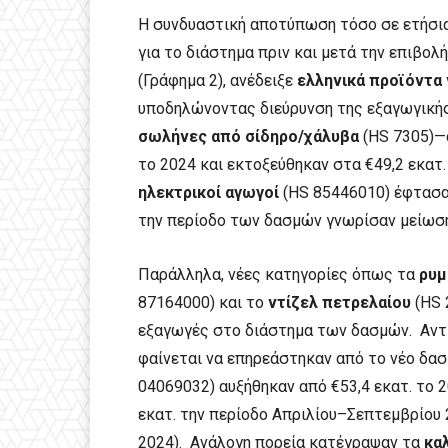
Η συνδυαστική αποτύπωση τόσο σε ετήσια
για το διάστημα πριν και μετά την επιβ
(Γράφημα 2), ανέδειξε
ελληνικά προϊόντα 
υποδηλώνοντας διεύρυνση της εξαγωγικής
σωλήνες από σίδηρο/χάλυβα
(HS 7305)—α
το 2024 και εκτοξεύθηκαν στα €49,2 εκατ
ηλεκτρικοί αγωγοί
(HS 85446010) έφτασαν
την περίοδο των δασμών γνωρίσαν μείωση
Παράλληλα, νέες κατηγορίες όπως τα
ρυμ
87164000) και το
ντίζελ πετρελαίου
(HS 
εξαγωγές στο διάστημα των δασμών. Αντί
φαίνεται να επηρεάστηκαν από το νέο δ
04069032) αυξήθηκαν από €53,4 εκατ. το 2
εκατ. την περίοδο Απριλίου–Σεπτεμβρίου 
2024). Ανάλογη πορεία κατέγραψαν τα
κα