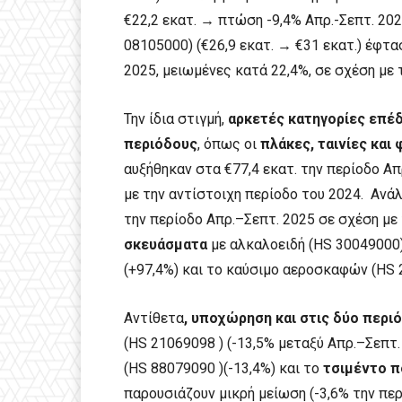
€22,2 εκατ. → πτώση -9,4% Απρ.-Σεπτ. 20
08105000) (€26,9 εκατ. → €31 εκατ.) έφτα
2025, μειωμένες κατά 22,4%, σε σχέση με 
Την ίδια στιγμή,
αρκετές κατηγορίες επέδ
περιόδους
, όπως οι
πλάκες, ταινίες και 
αυξήθηκαν στα €77,4 εκατ. την περίοδο Α
με την αντίστοιχη περίοδο του 2024. Ανά
την περίοδο Απρ.–Σεπτ. 2025 σε σχέση με 
σκευάσματα
με αλκαλοειδή (HS 30049000) 
(+97,4%) και το καύσιμο αεροσκαφών (HS 
Αντίθετα
, υποχώρηση και στις δύο περι
(HS 21069098 ) (-13,5% μεταξύ Απρ.–Σεπτ.
(HS 88079090 )(-13,4%) και το
τσιμέντο π
παρουσιάζουν μικρή μείωση (-3,6% την περ