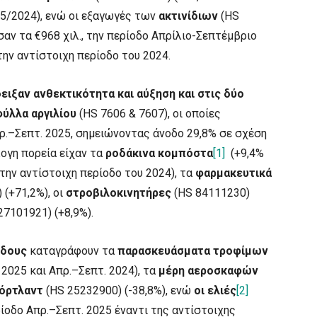
25/2024), ενώ οι εξαγωγές των
ακτινίδιων
(HS
σαν τα €968 χιλ., την περίοδο Απρίλιο-Σεπτέμβριο
την αντίστοιχη περίοδο του 2024.
ειξαν ανθεκτικότητα και αύξηση και στις δύο
φύλλα αργιλίου
(HS 7606 & 7607), οι οποίες
πρ.–Σεπτ. 2025, σημειώνοντας άνοδο 29,8% σε σχέση
λογη πορεία είχαν τα
ροδάκινα κομπόστα
[1]
(+9,4%
την αντίστοιχη περίοδο του 2024), τα
φαρμακευτικά
(+71,2%), οι
στροβιλοκινητήρες
(HS 84111230)
27101921) (+8,9%).
όδους
καταγράφουν τα
παρασκευάσματα τροφίμων
 2025 και Απρ.–Σεπτ. 2024), τα
μέρη αεροσκαφών
όρτλαντ
(HS 25232900) (-38,8%), ενώ
οι ελιές
[2]
ίοδο Απρ.–Σεπτ. 2025 έναντι της αντίστοιχης