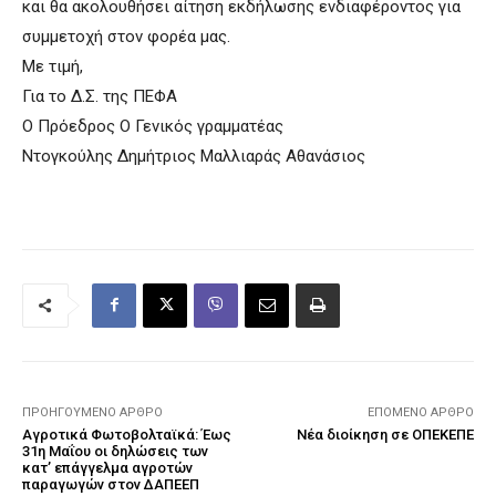
και θα ακολουθήσει αίτηση εκδήλωσης ενδιαφέροντος για
συμμετοχή στον φορέα μας.
Με τιμή,
Για το Δ.Σ. της ΠΕΦΑ
Ο Πρόεδρος Ο Γενικός γραμματέας
Ντογκούλης Δημήτριος Μαλλιαράς Αθανάσιος
ΠΡΟΗΓΟΎΜΕΝΟ ΆΡΘΡΟ
ΕΠΌΜΕΝΟ ΆΡΘΡΟ
Αγροτικά Φωτοβολταϊκά: Έως
Νέα διοίκηση σε ΟΠΕΚΕΠΕ
31η Μαΐου οι δηλώσεις των
κατ’ επάγγελμα αγροτών
παραγωγών στον ΔΑΠΕΕΠ