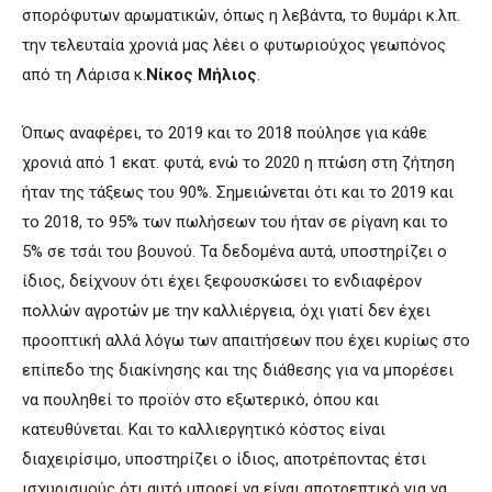
σπορόφυτων αρωματικών, όπως η λεβάντα, το θυμάρι κ.λπ.
την τελευταία χρονιά μας λέει ο φυτωριούχος γεωπόνος
από τη Λάρισα κ.
Νίκος Μήλιος
.
Όπως αναφέρει, το 2019 και το 2018 πούλησε για κάθε
χρονιά από 1 εκατ. φυτά, ενώ το 2020 η πτώση στη ζήτηση
ήταν της τάξεως του 90%. Σημειώνεται ότι και το 2019 και
το 2018, το 95% των πωλήσεων του ήταν σε ρίγανη και το
5% σε τσάι του βουνού. Τα δεδομένα αυτά, υποστηρίζει ο
ίδιος, δείχνουν ότι έχει ξεφουσκώσει το ενδιαφέρον
πολλών αγροτών με την καλλιέργεια, όχι γιατί δεν έχει
προοπτική αλλά λόγω των απαιτήσεων που έχει κυρίως στο
επίπεδο της διακίνησης και της διάθεσης για να μπορέσει
να πουληθεί το προϊόν στο εξωτερικό, όπου και
κατευθύνεται. Και το καλλιεργητικό κόστος είναι
διαχειρίσιμο, υποστηρίζει ο ίδιος, αποτρέποντας έτσι
ισχυρισμούς ότι αυτό μπορεί να είναι αποτρεπτικό για να