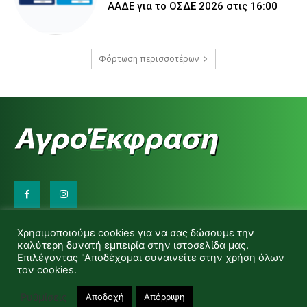
ΑΑΔΕ για το ΟΣΔΕ 2026 στις 16:00
Φόρτωση περισσοτέρων
Επικοινωνήστε μαζί μας:
Χρησιμοποιούμε cookies για να σας δώσουμε την
d.makas@yahoo.gr
καλύτερη δυνατή εμπειρία στην ιστοσελίδα μας.
info@agrofitro.gr
Επιλέγοντας "Αποδέχομαι συναινείτε στην χρήση όλων
Μακάς Ντίνος
τον cookies.
Ρυθμίσεις
Αποδοχή
Απόρριψη