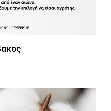
βακος