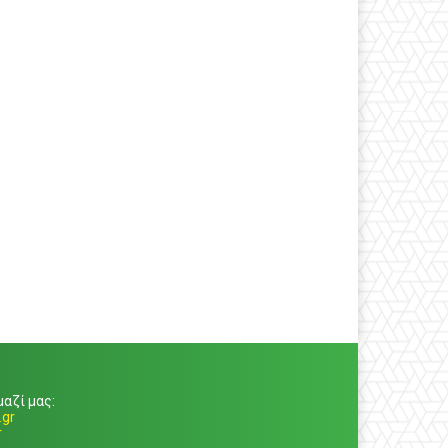
αζί μας:
gr
r