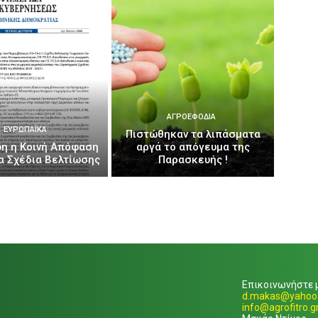
ΑΓΡΟΕΦΌΔΙΑ
ΕΥΡΩΠΑΪΚΆ
Πιστώθηκαν τα λιπάσματα
η η Κοινή Απόφαση
αργά το απόγευμα της
έα Σχέδια Βελτίωσης
Παρασκευής !
Επικοινωνήστε μ
d.makas@yahoo.
info@agrofitro.g