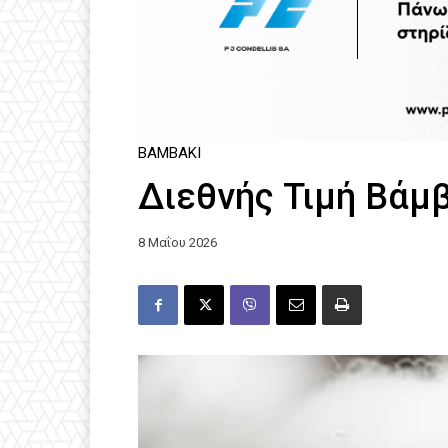
ΒΑΜΒΆΚΙ
Διεθνής Τιμή Βάμ
8 Μαΐου 2026