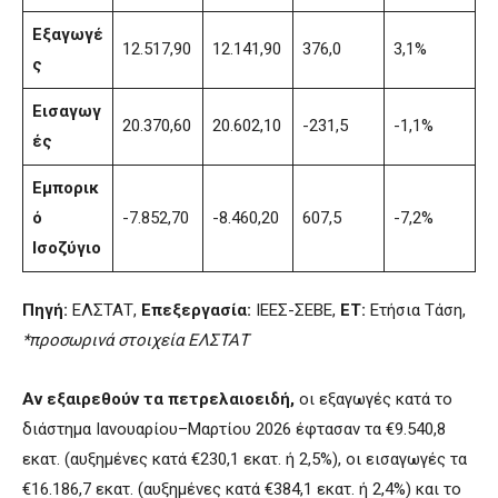
Εξαγωγέ
12.517,90
12.141,90
376,0
3,1%
ς
Εισαγωγ
20.370,60
20.602,10
-231,5
-1,1%
ές
Εμπορικ
ό
-7.852,70
-8.460,20
607,5
-7,2%
Ισοζύγιο
Πηγή:
ΕΛΣΤΑΤ,
Επεξεργασία:
ΙΕΕΣ-ΣΕΒΕ,
ΕΤ:
Ετήσια Τάση,
*προσωρινά στοιχεία ΕΛΣΤΑΤ
Αν εξαιρεθούν τα πετρελαιοειδή,
οι εξαγωγές κατά το
διάστημα Ιανουαρίου–Μαρτίου 2026 έφτασαν τα €9.540,8
εκατ. (αυξημένες κατά €230,1 εκατ. ή 2,5%), οι εισαγωγές τα
€16.186,7 εκατ. (αυξημένες κατά €384,1 εκατ. ή 2,4%) και το