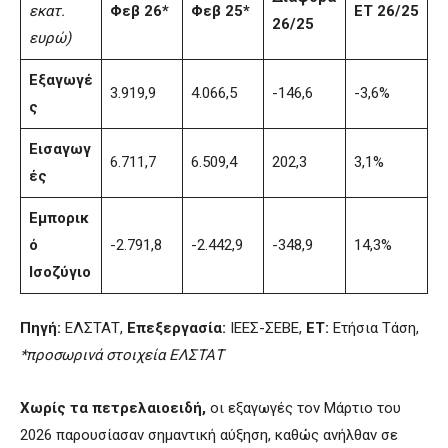
εκατ.
Φεβ 26*
Φεβ 25*
ΕΤ 26/25
26/25
ευρώ)
Εξαγωγέ
3.919,9
4.066,5
-146,6
-3,6%
ς
Εισαγωγ
6.711,7
6.509,4
202,3
3,1%
ές
Εμπορικ
ό
-2.791,8
-2.442,9
-348,9
14,3%
Ισοζύγιο
Πηγή:
ΕΛΣΤΑΤ,
Επεξεργασία:
ΙΕΕΣ-ΣΕΒΕ,
ΕΤ:
Ετήσια Τάση,
*προσωρινά στοιχεία ΕΛΣΤΑΤ
Χωρίς τα πετρελαιοειδή,
οι εξαγωγές τον Μάρτιο του
2026 παρουσίασαν σημαντική αύξηση, καθώς ανήλθαν σε