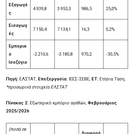
Εξαγωγέ
4.939,8
3.953,3
986,5
25,0%
ς
Εισαγωγ
7.150,4
7.134,1
16,3
0,2%
ές
Εμπορικ
ό
-2.210,6
-3.180,8
970,2
-30,5%
Ισοζύγιο
Πηγή:
ΕΛΣΤΑΤ,
Επεξεργασία:
ΙΕΕΣ-ΣΕΒΕ,
ΕΤ:
Ετήσια Τάση,
*προσωρινά στοιχεία ΕΛΣΤΑΤ
Πίνακας 2.
Εξωτερικό εμπόριο αγαθών,
Φεβρουάριος
2025/2026
(ποσά σε
Διαφορά