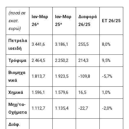
(ποσά σε
Ιαν-Μαρ
Ιαν-Μαρ
Διαφορά
εκατ.
ΕΤ 26/25
26*
25*
26/25
ευρώ)
Πετρελα
3.441,6
3.186,1
255,5
8,0%
ιοειδή
Τρόφιμα
2.464,5
2.250,2
214,3
9,5%
Βιομηχα
1.813,7
1.923,5
-109,8
-5,7%
νικά
Χημικά
1.596,1
1.579,6
16,5
1,0%
Μηχ/τα-
1.112,7
1.135,4
-22,7
-2,0%
Οχήματα
Διάφ.