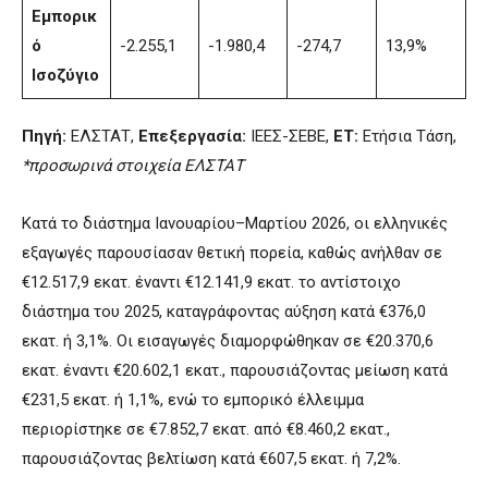
Εμπορικ
ό
-2.255,1
-1.980,4
-274,7
13,9%
Ισοζύγιο
Πηγή:
ΕΛΣΤΑΤ,
Επεξεργασία:
ΙΕΕΣ-ΣΕΒΕ,
ΕΤ:
Ετήσια Τάση,
*προσωρινά στοιχεία ΕΛΣΤΑΤ
Κατά το διάστημα Ιανουαρίου–Μαρτίου 2026, οι ελληνικές
εξαγωγές παρουσίασαν θετική πορεία, καθώς ανήλθαν σε
€12.517,9 εκατ. έναντι €12.141,9 εκατ. το αντίστοιχο
διάστημα του 2025, καταγράφοντας αύξηση κατά €376,0
εκατ. ή 3,1%. Οι εισαγωγές διαμορφώθηκαν σε €20.370,6
εκατ. έναντι €20.602,1 εκατ., παρουσιάζοντας μείωση κατά
€231,5 εκατ. ή 1,1%, ενώ το εμπορικό έλλειμμα
περιορίστηκε σε €7.852,7 εκατ. από €8.460,2 εκατ.,
παρουσιάζοντας βελτίωση κατά €607,5 εκατ. ή 7,2%.