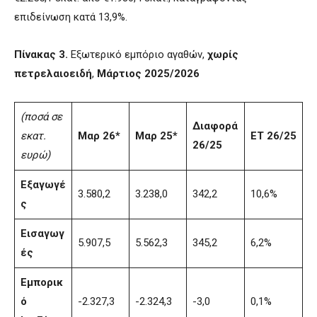
επιδείνωση κατά 13,9%.
Πίνακας 3.
Εξωτερικό εμπόριο αγαθών,
χωρίς
πετρελαιοειδή
,
Μάρτιος 2025/2026
(ποσά σε
Διαφορά
εκατ.
Μαρ 26*
Μαρ 25*
ΕΤ 26/25
26/25
ευρώ)
Εξαγωγέ
3.580,2
3.238,0
342,2
10,6%
ς
Εισαγωγ
5.907,5
5.562,3
345,2
6,2%
ές
Εμπορικ
ό
-2.327,3
-2.324,3
-3,0
0,1%