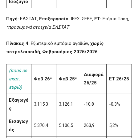
Ισοζύγιο
Πηγή:
ΕΛΣΤΑΤ,
Επεξεργασία:
ΙΕΕΣ-ΣΕΒΕ,
ΕΤ:
Ετήσια Τάση,
*προσωρινά στοιχεία ΕΛΣΤΑΤ
Πίνακας 4.
Εξωτερικό εμπόριο αγαθών,
χωρίς
πετρελαιοειδή
,
Φεβρουάριος 2025/2026
(ποσά σε
Διαφορά
εκατ.
Φεβ 26*
Φεβ 25*
ΕΤ 26/25
26/25
ευρώ)
Εξαγωγέ
3.115,3
3.126,1
-10,8
-0,3%
ς
Εισαγωγ
5.370,4
5.106,5
263,9
5,2%
ές