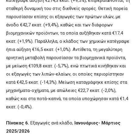
κατέγραψε αύξηση €214,3 εκατ. (+9,5%), επιβεβαιώνοντας τη
σταθερή δυναμική του στις διεθνείς αγορές. Θετική πορεία
παρουσίασαν επίσης οι εξαγωγές των πρώτων υλών, με
άνοδο €42,7 εκατ. (+9,4%), καθώς και των διάφορων
βιομηχανικών προϊόντων, τα οποία αυξήθηκαν κατά €17,4
εκατ. (+1,9%). Παράλληλα, ο κλάδος των χημικών κατέγραψε
ήπια αύξηση €16,5 εκατ. (+1,0%). Αντίθετα, τη μεγαλύτερη
αρνητική μεταβολή παρουσίασαν τα βιομηχανικά προϊόντα,
με μείωση €109,8 εκατ. (-5,7%), ενώ πτωτικά κινήθηκαν και
οι εξαγωγές των λιπών-ελαίων, οι οποίες περιορίστηκαν
κατά €42,5 εκατ. (-14,3%). Μείωση καταγράφηκε επίσης στα
μηχανήματα-οχήματα, με απώλειες €22,7 εκατ. (-2,0%),
καθώς και στα ποτά-καπνά, τα οποία υποχώρησαν κατά €1,4
εκατ. (-0,4%).
Πίνακας 6.
Εξαγωγές ανά κλάδο,
Ιανουάριος- Μάρτιος
2025/2026