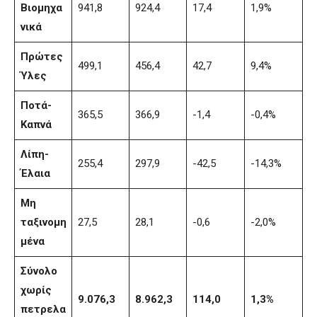
Βιομηχα
941,8
924,4
17,4
1,9%
νικά
Πρώτες
499,1
456,4
42,7
9,4%
Ύλες
Ποτά-
365,5
366,9
-1,4
-0,4%
Καπνά
Λίπη-
255,4
297,9
-42,5
-14,3%
Έλαια
Μη
ταξινομη
27,5
28,1
-0,6
-2,0%
μένα
Σύνολο
χωρίς
9.076,3
8.962,3
114,0
1,3%
πετρελα