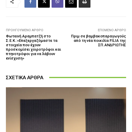
ΠΡΟΗΓΟΎΜΕΝΟ ΆΡΘΡΟ
ΕΠΌΜΕΝΟ ΆΡΘΡΟ
Φωτεινή Αραμπατζή στο
Πριμ σε βαμβακοπαραγωγούς
Σ.Ε.Κ.:«Επεξεργαζόμαστε τα
από τη νέα ποικιλία FILIA της
στοιχεία που έχουν
ΣΠ.ΑΝΔΡΙΩΤΗΣ
προσκομίσει χοιροτρόφοι και
πτηνοτρόφοι για να λάβουν
ενίσχυση»
ΣΧΕΤΙΚΑ ΑΡΘΡΑ