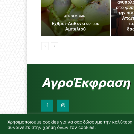
ανυπολ
στο φυσ
την οι
ΑΓΡΟΕΦΌΔΙΑ
Απαιτ
Εχθροί-Ασθένειες του
πο
Αμπελιού
δα
Χρησιμοποιούμε cookies για να σας δώσουμε την καλύτερη 
συναινείτε στην χρήση όλων τον cookies.
© Copyright -Αγροέκφραση Powered by Red Techno