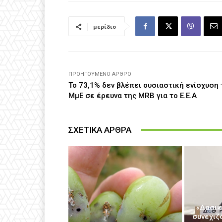
μερίδιο
ΠΡΟΗΓΟΎΜΕΝΟ ΆΡΘΡΟ
Το 73,1% δεν βλέπει ουσιαστική ενίσχυση
ΜμΕ σε έρευνα της MRB για το Ε.Ε.Α
ΣΧΕΤΙΚΑ ΑΡΘΡΑ
«Δασικ
συνεχιζ