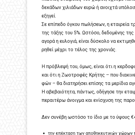
δεκάδων χιλιάδων ευρώ ή ανοιχτά υπόλοιπ
εξηγεί.
Σε επίπεδο όγκου πωλήσεων, η εταιρεία τ
της τάξης του 5%. Ωστόσο, δεδομένης της
αγορά η ευλογιά, είναι δύσκολο να εκτιμηθ
ρηθεί μέχρι το τέλος της χρονιάς.
Η πρόβλεψή του, όμως, είναι ότι η κερδο
και ότι η Ζωοτροφές Κρήτης – που διακιν
φών – θα διατηρήσει επίσης τα μερίδια αγ
Η αβεβαιότητα, πάντως, οδήγησε την εται
περαιτέρω άνοιγμα και ενίσχυση της παρο
Δεν συνέβη ωστόσο το ίδιο με το ύψους €4
την επέκταση των αποθηκευτικών χώρων 