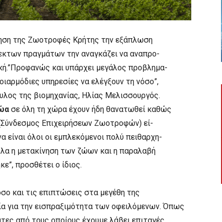
κηση της Ζωοτροφές Κρήτης την εξάπλωση
 εκτων πραγμάτων την αναγκάζει να αναπρο-
ική.”Προφανώς και υπάρχει μεγάλος προβλημα-
 οιαρμόδιες υπηρεσίες να ελέγξουν τη νόσο”,
υλος της βιομηχανίας, Ηλίας Μελισσουργός.
ζώα
σε όλη τη χώρα έχουν ήδη θανατωθεί καθώς
(Σύνδεσμος Επιχειρήσεων Ζωοτροφών) εί-
α είναι όλοι οι εμπλεκόμενοι πολύ πειθαρχη-
λλα η μετακίνηση των ζώων και η παραλαβή
ε”, προσθέτει ο ίδιος.
όσο και τις επιπτώσεις στα μεγέθη της
χία για την εισπραξιμότητα των οφειλόμενων. Όπως
άτες από τους οποίους έχουμε λάβει επιταγές