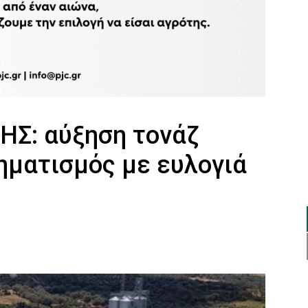
Σ: αύξηση τονάζ
ματισμός με ευλογιά