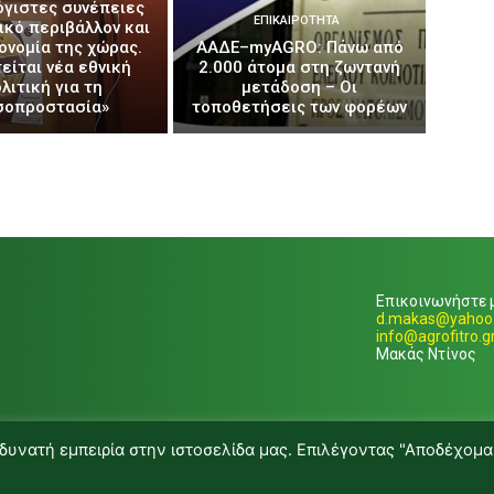
όγιστες συνέπειες
ΕΠΙΚΑΙΡΌΤΗΤΑ
ικό περιβάλλον και
κονομία της χώρας.
ΑΑΔΕ–myAGRO: Πάνω από
είται νέα εθνική
2.000 άτομα στη ζωντανή
λιτική για τη
μετάδοση – Οι
σοπροστασία»
τοποθετήσεις των φορέων
Επικοινωνήστε μ
d.makas@yahoo.
info@agrofitro.g
Μακάς Ντίνος
δυνατή εμπειρία στην ιστοσελίδα μας. Επιλέγοντας "Αποδέχομα
logy