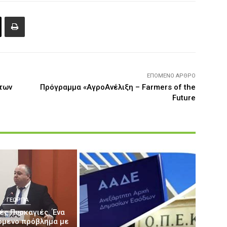
ΕΠΌΜΕΝΟ ΆΡΘΡΟ
 των
Πρόγραμμα «ΑγροΑνέλιξη – Farmers of the
Future
ΓΕΩΡΓΊΑ
ές Πυρκαγιές. Ένα
όμενο πρόβλημα με