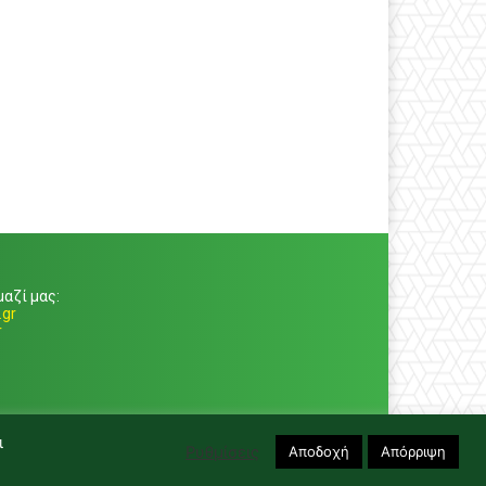
αζί μας:
gr
r
ι
Ρυθμίσεις
Αποδοχή
Απόρριψη