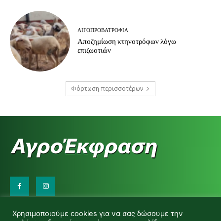
ΑΙΓΟΠΡΟΒΑΤΡΟΦΊΑ
Αποζημίωση κτηνοτρόφων λόγω
επιζωοτιών
Φόρτωση περισσοτέρων
Επικοινωνήστε μαζί μας:
Χρησιμοποιούμε cookies για να σας δώσουμε την
d.makas@yahoo.gr