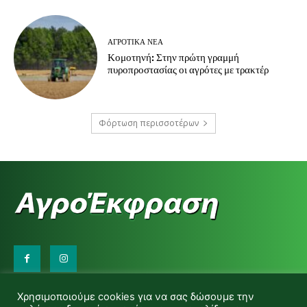
ΑΓΡΟΤΙΚΆ ΝΈΑ
Κομοτηνή: Στην πρώτη γραμμή
πυροπροστασίας οι αγρότες με τρακτέρ
Φόρτωση περισσοτέρων
Επικοινωνήστε μαζί μας:
Χρησιμοποιούμε cookies για να σας δώσουμε την
d.makas@yahoo.gr