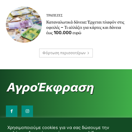
ΤΡΆΠΕΖΕΣ
Καταναλωτικά δάνεια: Έρχεται πλαφόν στις
οφειλές – Τι αλλάζει για κάρτες και δάνεια
έως 100.000 ευρώ
Φόρτωση περισσοτέρων
Επικοινωνήστε μαζί μας:
Χρησιμοποιούμε cookies για να σας δώσουμε την
d.makas@yahoo.gr