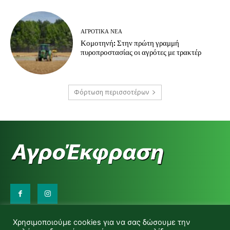
ΑΓΡΟΤΙΚΆ ΝΈΑ
Κομοτηνή: Στην πρώτη γραμμή
πυροπροστασίας οι αγρότες με τρακτέρ
Φόρτωση περισσοτέρων
Επικοινωνήστε μαζί μας:
Χρησιμοποιούμε cookies για να σας δώσουμε την
d.makas@yahoo.gr