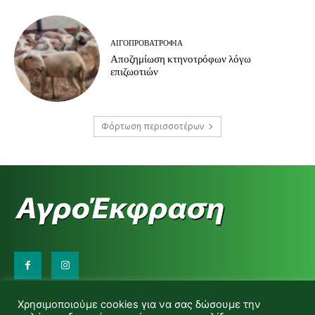
ΑΙΓΟΠΡΟΒΑΤΡΟΦΊΑ
Αποζημίωση κτηνοτρόφων λόγω
επιζωοτιών
Φόρτωση περισσοτέρων
Επικοινωνήστε μαζί μας:
Χρησιμοποιούμε cookies για να σας δώσουμε την
d.makas@yahoo.gr