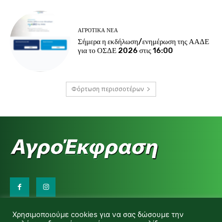
ΑΓΡΟΤΙΚΆ ΝΈΑ
Σήμερα η εκδήλωση/ενημέρωση της ΑΑΔΕ
για το ΟΣΔΕ 2026 στις 16:00
Φόρτωση περισσοτέρων
Επικοινωνήστε μαζί μας:
Χρησιμοποιούμε cookies για να σας δώσουμε την
d.makas@yahoo.gr