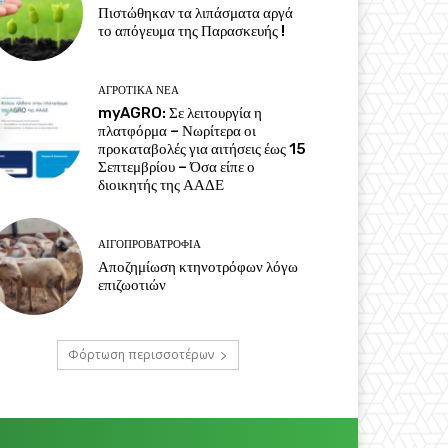
Πιστώθηκαν τα λιπάσματα αργά
το απόγευμα της Παρασκευής !
ΑΓΡΟΤΙΚΆ ΝΈΑ
myAGRO: Σε λειτουργία η
πλατφόρμα – Νωρίτερα οι
προκαταβολές για αιτήσεις έως 15
Σεπτεμβρίου – Όσα είπε ο
διοικητής της ΑΑΔΕ
ΑΙΓΟΠΡΟΒΑΤΡΟΦΊΑ
Αποζημίωση κτηνοτρόφων λόγω
επιζωοτιών
Φόρτωση περισσοτέρων