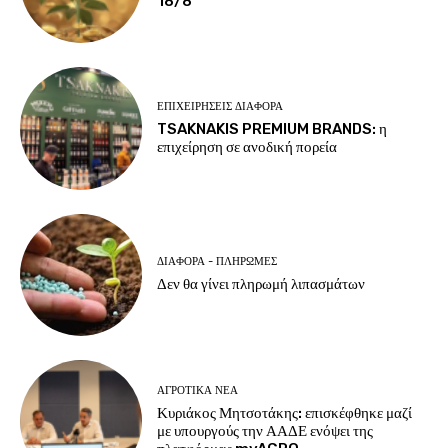
18/8
ΕΠΙΧΕΙΡΉΣΕΙΣ ΔΙΆΦΟΡΑ
TSAKNAKIS PREMIUM BRANDS: η
επιχείρηση σε ανοδική πορεία
ΔΙΆΦΟΡΑ - ΠΛΗΡΩΜΈΣ
Δεν θα γίνει πληρωμή λιπασμάτων
ΑΓΡΟΤΙΚΆ ΝΈΑ
Κυριάκος Μητσοτάκης: επισκέφθηκε μαζί
με υπουργούς την ΑΑΔΕ ενόψει της