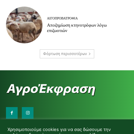
ΑΙΓΟΠΡΟΒΑΤΡΟΦΊΑ
Αποζημίωση κτηνοτρόφων λόγω
επιζωοτιών
Φόρτωση περισσοτέρων
Επικοινωνήστε μαζί μας:
Χρησιμοποιούμε cookies για να σας δώσουμε την
d.makas@yahoo.gr