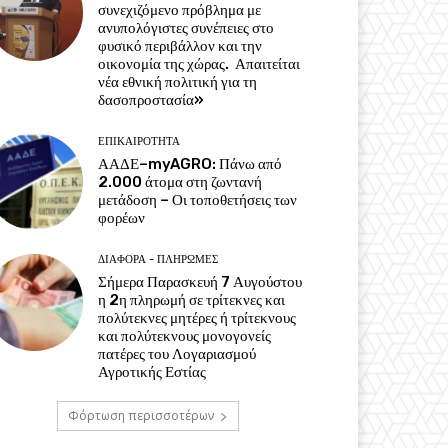
συνεχιζόμενο πρόβλημα με
ανυπολόγιστες συνέπειες στο
φυσικό περιβάλλον και την
οικονομία της χώρας. Απαιτείται
νέα εθνική πολιτική για τη
δασοπροστασία»
ΕΠΙΚΑΙΡΌΤΗΤΑ
ΑΑΔΕ–myAGRO: Πάνω από
2.000 άτομα στη ζωντανή
μετάδοση – Οι τοποθετήσεις των
φορέων
ΔΙΆΦΟΡΑ - ΠΛΗΡΩΜΈΣ
Σήμερα Παρασκευή 7 Αυγούστου
η 2η πληρωμή σε τρίτεκνες και
πολύτεκνες μητέρες ή τρίτεκνους
και πολύτεκνους μονογονείς
πατέρες του Λογαριασμού
Αγροτικής Εστίας
Φόρτωση περισσοτέρων