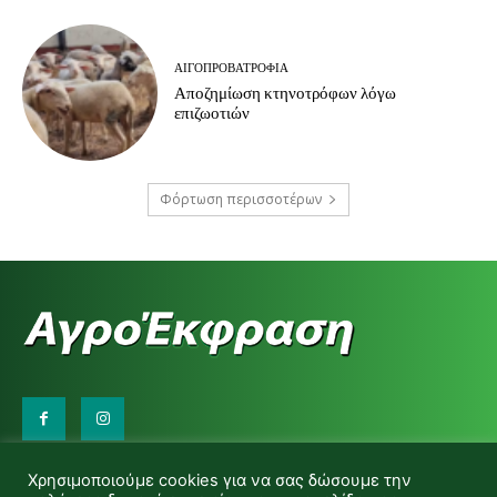
ΑΙΓΟΠΡΟΒΑΤΡΟΦΊΑ
Αποζημίωση κτηνοτρόφων λόγω
επιζωοτιών
Φόρτωση περισσοτέρων
Επικοινωνήστε μαζί μας:
Χρησιμοποιούμε cookies για να σας δώσουμε την
d.makas@yahoo.gr