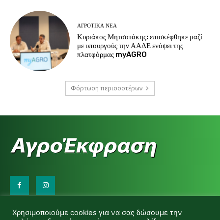
ΑΓΡΟΤΙΚΆ ΝΈΑ
Κυριάκος Μητσοτάκης: επισκέφθηκε μαζί
με υπουργούς την ΑΑΔΕ ενόψει της
πλατφόρμας myAGRO
Φόρτωση περισσοτέρων
Επικοινωνήστε μαζί μας:
Χρησιμοποιούμε cookies για να σας δώσουμε την
d.makas@yahoo.gr