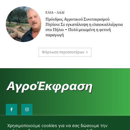
ΕΛΙΆ - ΛΆΔΙ
Πρόεδρος Αγροτικού Συνεταιρισμού
Πηλίου: Σε εγκατάλειψη η ελαιοκαλλιέργεια
στο Πήλιο – Πολύ μειωμένη η φετινή
παραγωγή
Φόρτωση περισσοτέρων
Επικοινωνήστε μαζί μας:
Χρησιμοποιούμε cookies για να σας δώσουμε την
d.makas@yahoo.gr