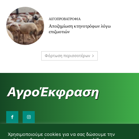
ΑΙΓΟΠΡΟΒΑΤΡΟΦΊΑ
Αποζημίωση κτηνοτρόφων λόγω
επιζωοτιών
Φόρτωση περισσοτέρων
Επικοινωνήστε μαζί μας:
Χρησιμοποιούμε cookies για να σας δώσουμε την
d.makas@yahoo.gr