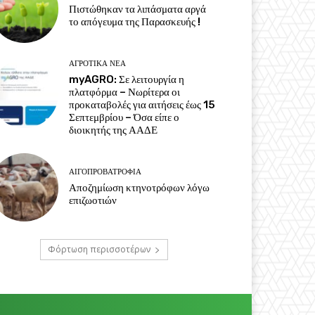
Πιστώθηκαν τα λιπάσματα αργά
το απόγευμα της Παρασκευής !
ΑΓΡΟΤΙΚΆ ΝΈΑ
myAGRO: Σε λειτουργία η
πλατφόρμα – Νωρίτερα οι
προκαταβολές για αιτήσεις έως 15
Σεπτεμβρίου – Όσα είπε ο
διοικητής της ΑΑΔΕ
ΑΙΓΟΠΡΟΒΑΤΡΟΦΊΑ
Αποζημίωση κτηνοτρόφων λόγω
επιζωοτιών
Φόρτωση περισσοτέρων