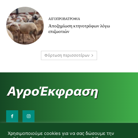
ΑΙΓΟΠΡΟΒΑΤΡΟΦΊΑ
Αποζημίωση κτηνοτρόφων λόγω
επιζωοτιών
Φόρτωση περισσοτέρων
Επικοινωνήστε μαζί μας:
Χρησιμοποιούμε cookies για να σας δώσουμε την
d.makas@yahoo.gr