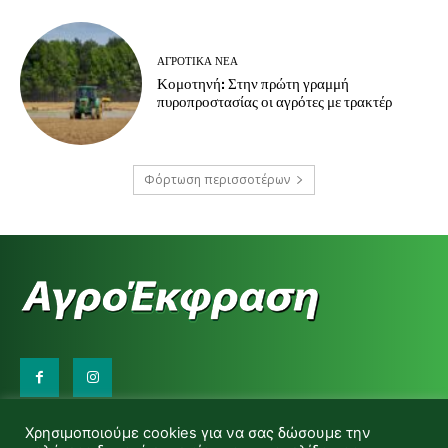
ΑΓΡΟΤΙΚΆ ΝΈΑ
Κομοτηνή: Στην πρώτη γραμμή
πυροπροστασίας οι αγρότες με τρακτέρ
Φόρτωση περισσοτέρων
Επικοινωνήστε μαζί μας:
Χρησιμοποιούμε cookies για να σας δώσουμε την
d.makas@yahoo.gr