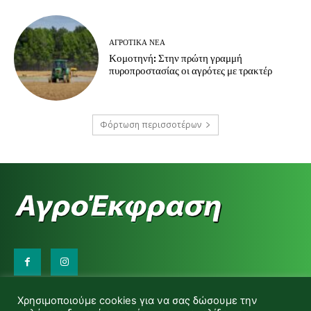
ΑΓΡΟΤΙΚΆ ΝΈΑ
Κομοτηνή: Στην πρώτη γραμμή
πυροπροστασίας οι αγρότες με τρακτέρ
Φόρτωση περισσοτέρων
Επικοινωνήστε μαζί μας:
Χρησιμοποιούμε cookies για να σας δώσουμε την
d.makas@yahoo.gr