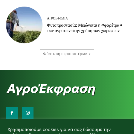
ΑΓΡΟΕΦΌΔΙΑ
Φυτοπροστασία: Μειώνεται η «φαρέτρα»
των αγροτών στην χρήση των χωραφιών
Φόρτωση περισσοτέρων
Επικοινωνήστε μαζί μας:
Χρησιμοποιούμε cookies για να σας δώσουμε την
d.makas@yahoo.gr