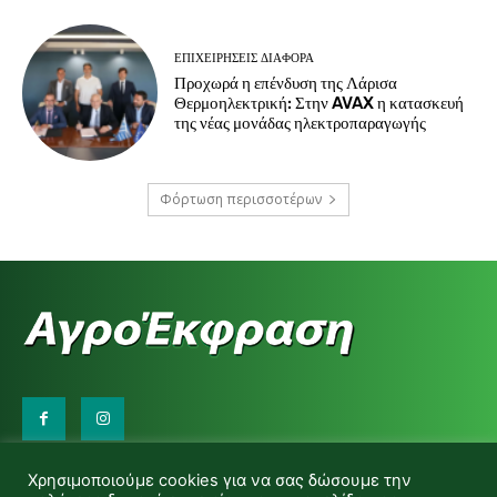
ΕΠΙΧΕΙΡΉΣΕΙΣ ΔΙΆΦΟΡΑ
Προχωρά η επένδυση της Λάρισα
Θερμοηλεκτρική: Στην AVAX η κατασκευή
της νέας μονάδας ηλεκτροπαραγωγής
Φόρτωση περισσοτέρων
Επικοινωνήστε μαζί μας:
Χρησιμοποιούμε cookies για να σας δώσουμε την
d.makas@yahoo.gr