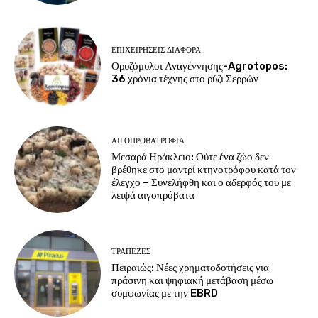
ΕΠΙΧΕΙΡΉΣΕΙΣ ΔΙΆΦΟΡΑ
Ορυζόμυλοι Αναγέννησης-Agrotopos:
36 χρόνια τέχνης στο ρύζι Σερρών
ΑΙΓΟΠΡΟΒΑΤΡΟΦΊΑ
Μεσαρά Ηράκλειο: Ούτε ένα ζώο δεν
βρέθηκε στο μαντρί κτηνοτρόφου κατά τον
έλεγχο – Συνελήφθη και ο αδερφός του με
λειψά αιγοπρόβατα
ΤΡΆΠΕΖΕΣ
Πειραιώς: Νέες χρηματοδοτήσεις για
πράσινη και ψηφιακή μετάβαση μέσω
συμφωνίας με την EBRD